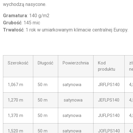
wychodzą nasycone.
Gramatura
: 140 g/m2
Grubość
: 145 mic
Trwałość
: 1 rok w umiarkowanym klimacie centralnej Europy.
Szerokość
Długość
Powierzchnia
Kod
z
produktu
n
1,067 m
50 m
satynowa
JRFLPS140
4
1,270 m
50 m
satynowa
JEFLPS140
4
1,370 m
50 m
satynowa
JUFLPS140
4
1,520 m
50 m
satynowa
JOFLPS140
4