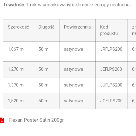
Trwałość
: 1 rok w umiarkowanym klimacie europy centralnej.
Szerokość
Długość
Powierzchnia
Kod
z
produktu
n
1,067 m
50 m
satynowa
JRFLPS200
6
1,270 m
50 m
satynowa
JEFLPS200
6
1,370 m
50 m
satynowa
JUFLPS200
6
1,520 m
50 m
satynowa
JOFLPS200
6
Flexan Poster Satin 200gr