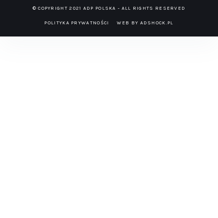
© COPYRIGHT 2021 ADP POLSKA - ALL RIGHTS RESERVED
POLITYKA PRYWATNOŚCI
WEB BY ADSHOCK.PL