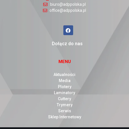
biuro@adppolska.pl
office@adppolska.pl
Dołącz do nas
MENU
Aktualności
Media
Plotery
Laminatory
Cuttery
Trymery
Serwis
Sklep Internetowy