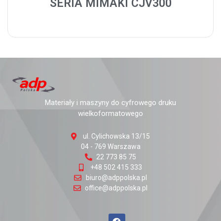
SERIA MIMAKI CJV300
Materiały i maszyny do cyfrowego druku
wielkoformatowego
ul. Cylichowska 13/15
04 - 769 Warszawa
22 773 85 75
+48 502 415 333
biuro@adppolska.pl
office@adppolska.pl