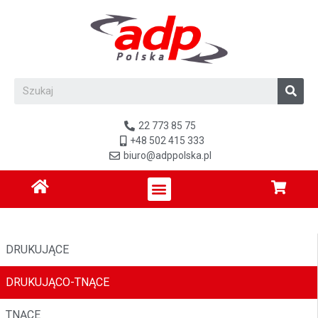
22 773 85 75
+48 502 415 333
biuro@adppolska.pl
DRUKUJĄCE
DRUKUJĄCO-TNĄCE
TNĄCE