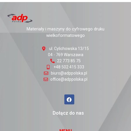
Materiały i maszyny do cyfrowego druku
wielkoformatowego
ul. Cylichowska 13/15
04 - 769 Warszawa
22 773 85 75
+48 502 415 333
biuro@adppolska.pl
office@adppolska.pl
Dołącz do nas