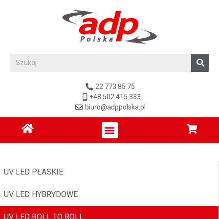
22 773 85 75
+48 502 415 333
biuro@adppolska.pl
UV LED PŁASKIE
UV LED HYBRYDOWE
UV LED ROLL TO ROLL