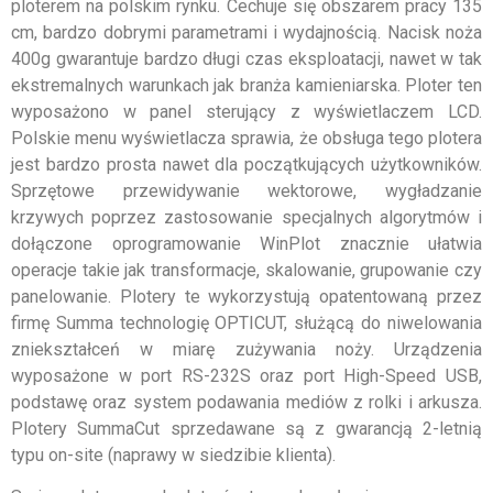
ploterem na polskim rynku. Cechuje się obszarem pracy 135
cm, bardzo dobrymi parametrami i wydajnością. Nacisk noża
400g gwarantuje bardzo długi czas eksploatacji, nawet w tak
ekstremalnych warunkach jak branża kamieniarska. Ploter ten
wyposażono w panel sterujący z wyświetlaczem LCD.
Polskie menu wyświetlacza sprawia, że obsługa tego plotera
jest bardzo prosta nawet dla początkujących użytkowników.
Sprzętowe przewidywanie wektorowe, wygładzanie
krzywych poprzez zastosowanie specjalnych algorytmów i
dołączone oprogramowanie WinPlot znacznie ułatwia
operacje takie jak transformacje, skalowanie, grupowanie czy
panelowanie. Plotery te wykorzystują opatentowaną przez
firmę Summa technologię OPTICUT, służącą do niwelowania
zniekształceń w miarę zużywania noży. Urządzenia
wyposażone w port RS-232S oraz port High-Speed USB,
podstawę oraz system podawania mediów z rolki i arkusza.
Plotery SummaCut sprzedawane są z gwarancją 2-letnią
typu on-site (naprawy w siedzibie klienta).