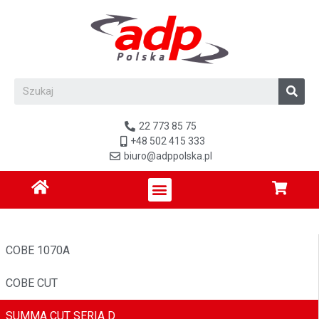
22 773 85 75
+48 502 415 333
biuro@adppolska.pl
COBE 1070A
COBE CUT
SUMMA CUT SERIA D