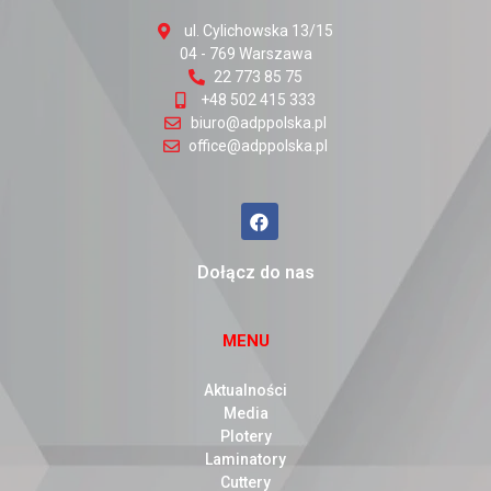
ul. Cylichowska 13/15
04 - 769 Warszawa
22 773 85 75
+48 502 415 333
biuro@adppolska.pl
office@adppolska.pl
Dołącz do nas
MENU
Aktualności
Media
Plotery
Laminatory
Cuttery